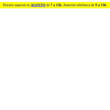
Horario especial en
AGOSTO
de
7 a 15h.
Atención telefónica de
9 a 13h.