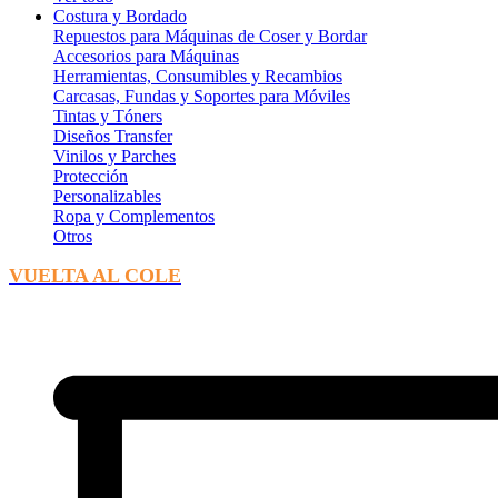
Costura y Bordado
Repuestos para Máquinas de Coser y Bordar
Accesorios para Máquinas
Herramientas, Consumibles y Recambios
Carcasas, Fundas y Soportes para Móviles
Tintas y Tóners
Diseños Transfer
Vinilos y Parches
Protección
Personalizables
Ropa y Complementos
Otros
VUELTA AL COLE