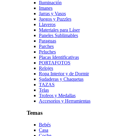
Iluminación
Imanes
Jarras y Vasos
Juegos y Puzzles
Llaveros
Materiales para Láser
Paneles Sublimables
Paraguas
Parches
Peluches
Placas Identificativas
PORTAFOTOS
Relojes
Ropa Interior y de Dormir
Sudaderas y Chaquetas
TAZAS
Telas
Trofeos y Medallas
Accesorios y Herramientas
Temas
Bebés
Casa
Coche