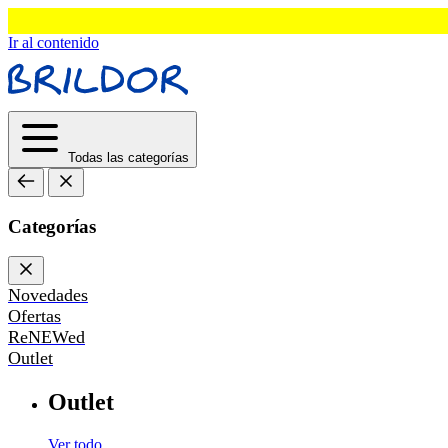
Ir al contenido
Todas las categorías
Categorías
Novedades
Ofertas
ReNEWed
Outlet
Outlet
Ver todo