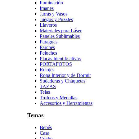
Iluminación
Imanes
Jarras y Vasos
Juegos y Puzzles
Llaveros
Materiales para Láser
Paneles Sublimables
Paraguas
Parches
Peluches
Placas Identificativas
PORTAFOTOS
Relojes
Ropa Interior y de Dormir
Sudaderas y Chaquetas
TAZAS
Telas
Trofeos y Medallas
Accesorios y Herramientas
Temas
Bebés
Casa
Coche