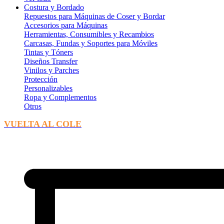
Costura y Bordado
Repuestos para Máquinas de Coser y Bordar
Accesorios para Máquinas
Herramientas, Consumibles y Recambios
Carcasas, Fundas y Soportes para Móviles
Tintas y Tóners
Diseños Transfer
Vinilos y Parches
Protección
Personalizables
Ropa y Complementos
Otros
VUELTA AL COLE