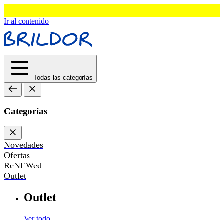
Ir al contenido
Todas las categorías
Categorías
Novedades
Ofertas
ReNEWed
Outlet
Outlet
Ver todo