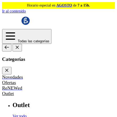
Horario especial en
AGOSTO
de
7 a 15h.
Ir al contenido
Todas las categorías
Categorías
Novedades
Ofertas
ReNEWed
Outlet
Outlet
Ver todo