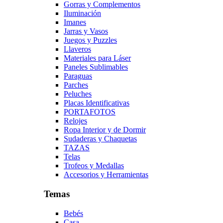
Gorras y Complementos
Iluminación
Imanes
Jarras y Vasos
Juegos y Puzzles
Llaveros
Materiales para Láser
Paneles Sublimables
Paraguas
Parches
Peluches
Placas Identificativas
PORTAFOTOS
Relojes
Ropa Interior y de Dormir
Sudaderas y Chaquetas
TAZAS
Telas
Trofeos y Medallas
Accesorios y Herramientas
Temas
Bebés
Casa