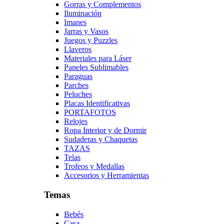
Gorras y Complementos
Iluminación
Imanes
Jarras y Vasos
Juegos y Puzzles
Llaveros
Materiales para Láser
Paneles Sublimables
Paraguas
Parches
Peluches
Placas Identificativas
PORTAFOTOS
Relojes
Ropa Interior y de Dormir
Sudaderas y Chaquetas
TAZAS
Telas
Trofeos y Medallas
Accesorios y Herramientas
Temas
Bebés
Casa