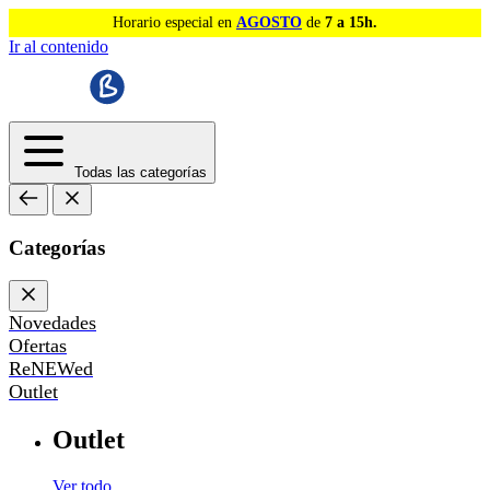
Horario especial en
AGOSTO
de
7 a 15h.
Ir al contenido
Todas las categorías
Categorías
Novedades
Ofertas
ReNEWed
Outlet
Outlet
Ver todo