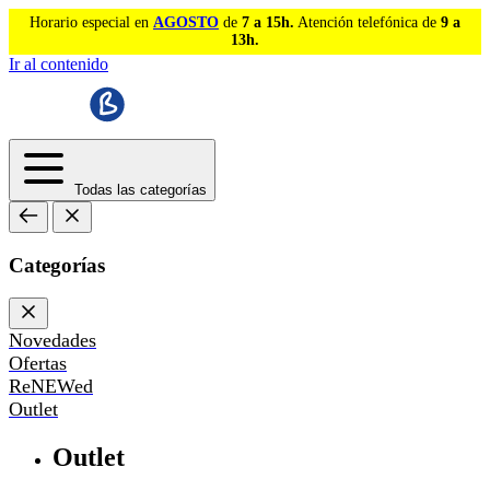
Horario especial en
AGOSTO
de
7 a 15h.
Atención telefónica de
9 a
13h.
Ir al contenido
Todas las categorías
Categorías
Novedades
Ofertas
ReNEWed
Outlet
Outlet