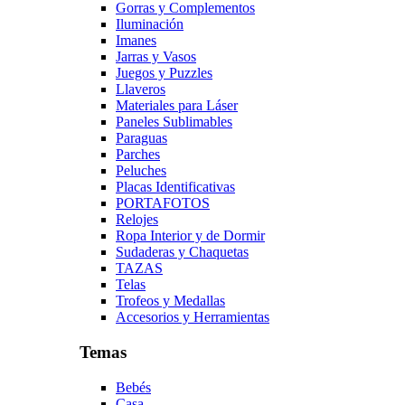
Gorras y Complementos
Iluminación
Imanes
Jarras y Vasos
Juegos y Puzzles
Llaveros
Materiales para Láser
Paneles Sublimables
Paraguas
Parches
Peluches
Placas Identificativas
PORTAFOTOS
Relojes
Ropa Interior y de Dormir
Sudaderas y Chaquetas
TAZAS
Telas
Trofeos y Medallas
Accesorios y Herramientas
Temas
Bebés
Casa