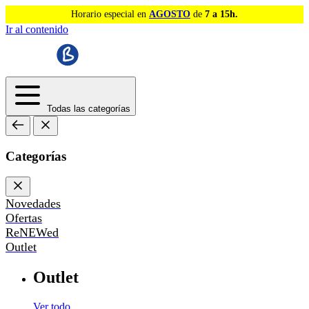
Horario especial en
AGOSTO
de
7 a 15h.
Ir al contenido
Todas las categorías
Categorías
Novedades
Ofertas
ReNEWed
Outlet
Outlet
Ver todo