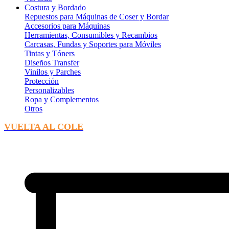
Costura y Bordado
Repuestos para Máquinas de Coser y Bordar
Accesorios para Máquinas
Herramientas, Consumibles y Recambios
Carcasas, Fundas y Soportes para Móviles
Tintas y Tóners
Diseños Transfer
Vinilos y Parches
Protección
Personalizables
Ropa y Complementos
Otros
VUELTA AL COLE