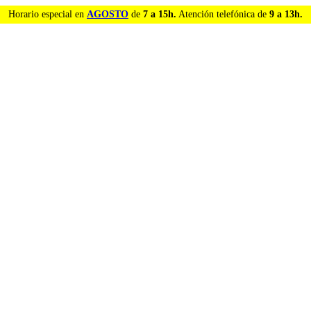
Horario especial en
AGOSTO
de
7 a 15h.
Atención telefónica de
9 a 13h.