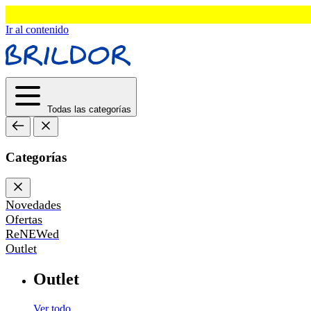
Ir al contenido
Todas las categorías
Categorías
Novedades
Ofertas
ReNEWed
Outlet
Outlet
Ver todo