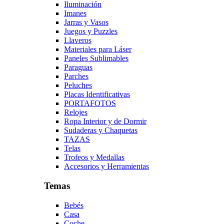
Iluminación
Imanes
Jarras y Vasos
Juegos y Puzzles
Llaveros
Materiales para Láser
Paneles Sublimables
Paraguas
Parches
Peluches
Placas Identificativas
PORTAFOTOS
Relojes
Ropa Interior y de Dormir
Sudaderas y Chaquetas
TAZAS
Telas
Trofeos y Medallas
Accesorios y Herramientas
Temas
Bebés
Casa
Coche