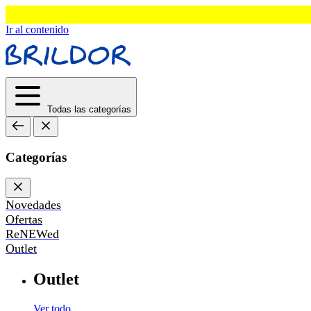
Ir al contenido
Todas las categorías
Categorías
Novedades
Ofertas
ReNEWed
Outlet
Outlet
Ver todo