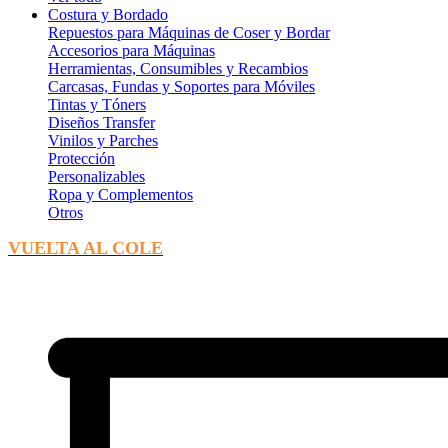
Costura y Bordado
Repuestos para Máquinas de Coser y Bordar
Accesorios para Máquinas
Herramientas, Consumibles y Recambios
Carcasas, Fundas y Soportes para Móviles
Tintas y Tóners
Diseños Transfer
Vinilos y Parches
Protección
Personalizables
Ropa y Complementos
Otros
VUELTA AL COLE