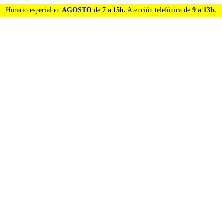
Horario especial en
AGOSTO
de
7 a 15h.
Atención telefónica de
9 a 13h.