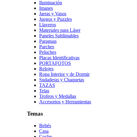
Iluminación
Imanes
Jarras y Vasos
Juegos y Puzzles
Llaveros
Materiales para Láser
Paneles Sublimables
Paraguas
Parches
Peluches
Placas Identificativas
PORTAFOTOS
Relojes
Ropa Interior y de Dormir
Sudaderas y Chaquetas
TAZAS
Telas
Trofeos y Medallas
Accesorios y Herramientas
Temas
Bebés
Casa
Coche