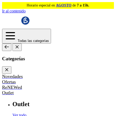
Horario especial en
AGOSTO
de
7 a 15h.
Ir al contenido
Todas las categorías
Categorías
Novedades
Ofertas
ReNEWed
Outlet
Outlet
Ver todo