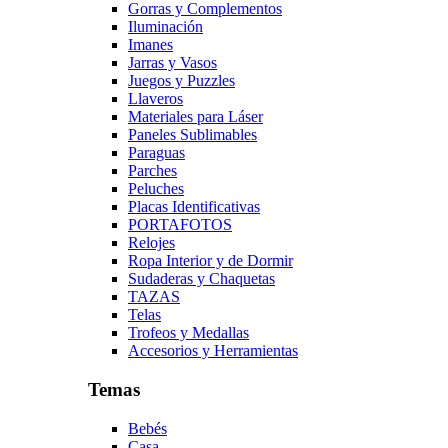
Gorras y Complementos
Iluminación
Imanes
Jarras y Vasos
Juegos y Puzzles
Llaveros
Materiales para Láser
Paneles Sublimables
Paraguas
Parches
Peluches
Placas Identificativas
PORTAFOTOS
Relojes
Ropa Interior y de Dormir
Sudaderas y Chaquetas
TAZAS
Telas
Trofeos y Medallas
Accesorios y Herramientas
Temas
Bebés
Casa