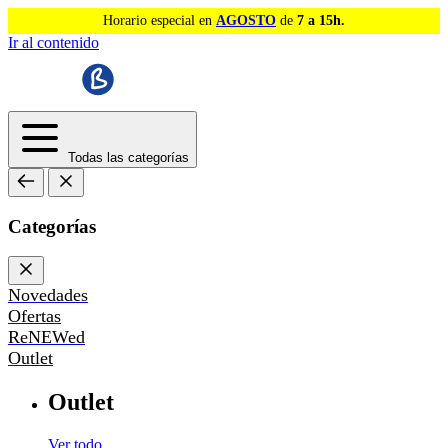
Horario especial en
AGOSTO
de
7 a 15h.
Ir al contenido
Todas las categorías
Categorías
Novedades
Ofertas
ReNEWed
Outlet
Outlet
Ver todo