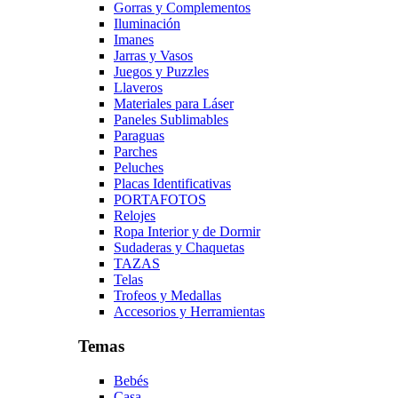
Gorras y Complementos
Iluminación
Imanes
Jarras y Vasos
Juegos y Puzzles
Llaveros
Materiales para Láser
Paneles Sublimables
Paraguas
Parches
Peluches
Placas Identificativas
PORTAFOTOS
Relojes
Ropa Interior y de Dormir
Sudaderas y Chaquetas
TAZAS
Telas
Trofeos y Medallas
Accesorios y Herramientas
Temas
Bebés
Casa