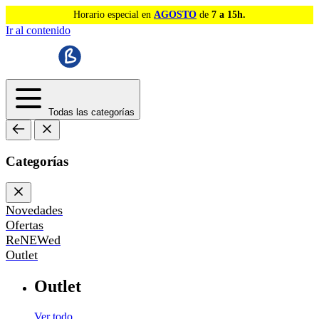
Horario especial en
AGOSTO
de
7 a 15h.
Ir al contenido
Todas las categorías
Categorías
Novedades
Ofertas
ReNEWed
Outlet
Outlet
Ver todo