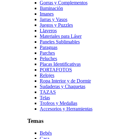
Gorras y Complementos
Iluminación
Imanes
Jarras y Vasos
Juegos y Puzzles
Llaveros
Materiales para Láser
Paneles Sublimables
Paraguas
Parches
Peluches
Placas Identificativas
PORTAFOTOS
Relojes
Ropa Interior y de Dormir
Sudaderas y Chaquetas
TAZAS
Telas
Trofeos y Medallas
Accesorios y Herramientas
Temas
Bebés
Casa