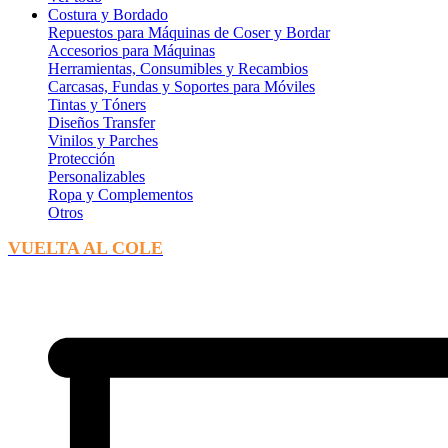
Costura y Bordado
Repuestos para Máquinas de Coser y Bordar
Accesorios para Máquinas
Herramientas, Consumibles y Recambios
Carcasas, Fundas y Soportes para Móviles
Tintas y Tóners
Diseños Transfer
Vinilos y Parches
Protección
Personalizables
Ropa y Complementos
Otros
VUELTA AL COLE