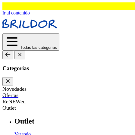
Ir al contenido
Todas las categorías
Categorías
Novedades
Ofertas
ReNEWed
Outlet
Outlet
Ver todo