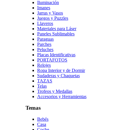
Iluminación
Imanes
Jarras y Vasos
Juegos y Puzzles
Llaveros
Materiales para Láser
Paneles Sublimables
Paraguas
Parches
Peluches
Placas Identificativas
PORTAFOTOS
Relojes
Ropa Interior y de Dormir
Sudaderas y Chaquetas
TAZAS
Telas
Trofeos y Medallas
Accesorios y Herramientas
Temas
Bebés
Casa
Coche