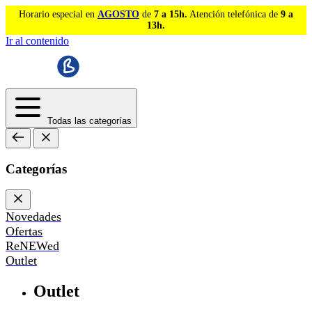
Horario especial en
AGOSTO
de
7 a 15h.
Atención telefónica de
9 a
13h.
Ir al contenido
Todas las categorías
Categorías
Novedades
Ofertas
ReNEWed
Outlet
Outlet