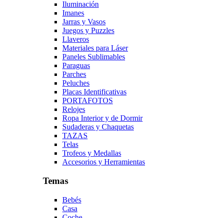
Iluminación
Imanes
Jarras y Vasos
Juegos y Puzzles
Llaveros
Materiales para Láser
Paneles Sublimables
Paraguas
Parches
Peluches
Placas Identificativas
PORTAFOTOS
Relojes
Ropa Interior y de Dormir
Sudaderas y Chaquetas
TAZAS
Telas
Trofeos y Medallas
Accesorios y Herramientas
Temas
Bebés
Casa
Coche