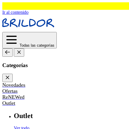
Ir al contenido
Todas las categorías
Categorías
Novedades
Ofertas
ReNEWed
Outlet
Outlet
Ver todo