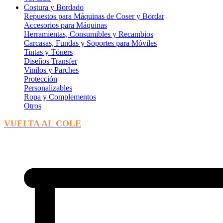
Costura y Bordado
Repuestos para Máquinas de Coser y Bordar
Accesorios para Máquinas
Herramientas, Consumibles y Recambios
Carcasas, Fundas y Soportes para Móviles
Tintas y Tóners
Diseños Transfer
Vinilos y Parches
Protección
Personalizables
Ropa y Complementos
Otros
VUELTA AL COLE