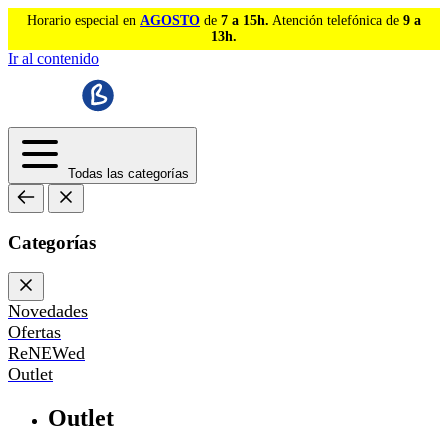
Horario especial en
AGOSTO
de
7 a 15h.
Atención telefónica de
9 a
13h.
Ir al contenido
Todas las categorías
Categorías
Novedades
Ofertas
ReNEWed
Outlet
Outlet