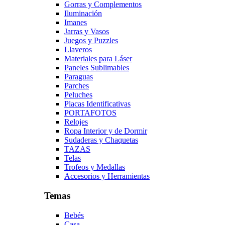
Gorras y Complementos
Iluminación
Imanes
Jarras y Vasos
Juegos y Puzzles
Llaveros
Materiales para Láser
Paneles Sublimables
Paraguas
Parches
Peluches
Placas Identificativas
PORTAFOTOS
Relojes
Ropa Interior y de Dormir
Sudaderas y Chaquetas
TAZAS
Telas
Trofeos y Medallas
Accesorios y Herramientas
Temas
Bebés
Casa