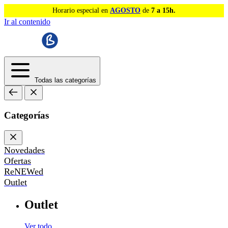
Horario especial en
AGOSTO
de
7 a 15h.
Ir al contenido
Todas las categorías
Categorías
Novedades
Ofertas
ReNEWed
Outlet
Outlet
Ver todo