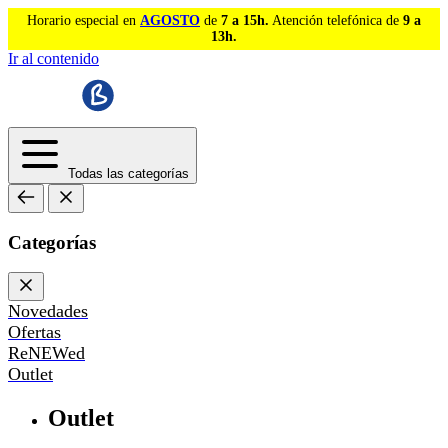
Horario especial en
AGOSTO
de
7 a 15h.
Atención telefónica de
9 a
13h.
Ir al contenido
Todas las categorías
Categorías
Novedades
Ofertas
ReNEWed
Outlet
Outlet