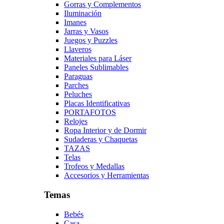
Gorras y Complementos
Iluminación
Imanes
Jarras y Vasos
Juegos y Puzzles
Llaveros
Materiales para Láser
Paneles Sublimables
Paraguas
Parches
Peluches
Placas Identificativas
PORTAFOTOS
Relojes
Ropa Interior y de Dormir
Sudaderas y Chaquetas
TAZAS
Telas
Trofeos y Medallas
Accesorios y Herramientas
Temas
Bebés
Casa