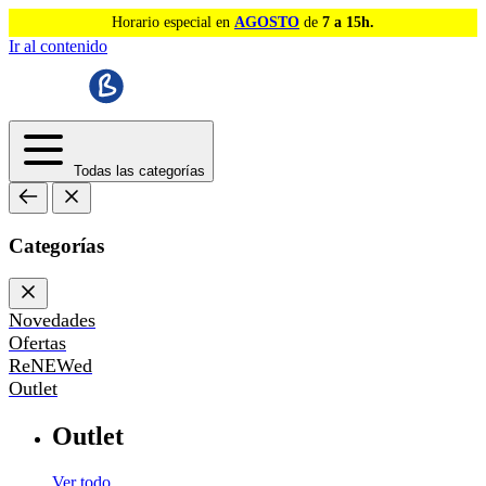
Horario especial en
AGOSTO
de
7 a 15h.
Ir al contenido
Todas las categorías
Categorías
Novedades
Ofertas
ReNEWed
Outlet
Outlet
Ver todo