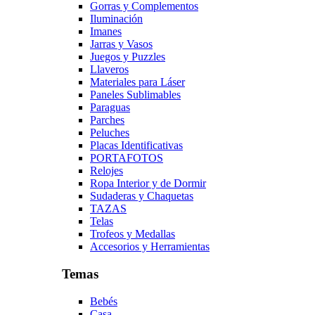
Gorras y Complementos
Iluminación
Imanes
Jarras y Vasos
Juegos y Puzzles
Llaveros
Materiales para Láser
Paneles Sublimables
Paraguas
Parches
Peluches
Placas Identificativas
PORTAFOTOS
Relojes
Ropa Interior y de Dormir
Sudaderas y Chaquetas
TAZAS
Telas
Trofeos y Medallas
Accesorios y Herramientas
Temas
Bebés
Casa