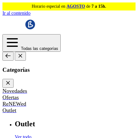
Horario especial en
AGOSTO
de
7 a 15h.
Ir al contenido
Todas las categorías
Categorías
Novedades
Ofertas
ReNEWed
Outlet
Outlet
Ver todo