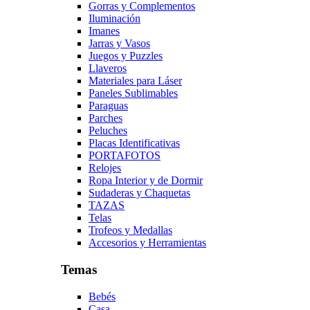
Gorras y Complementos
Iluminación
Imanes
Jarras y Vasos
Juegos y Puzzles
Llaveros
Materiales para Láser
Paneles Sublimables
Paraguas
Parches
Peluches
Placas Identificativas
PORTAFOTOS
Relojes
Ropa Interior y de Dormir
Sudaderas y Chaquetas
TAZAS
Telas
Trofeos y Medallas
Accesorios y Herramientas
Temas
Bebés
Casa