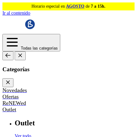
Horario especial en
AGOSTO
de
7 a 15h.
Ir al contenido
Todas las categorías
Categorías
Novedades
Ofertas
ReNEWed
Outlet
Outlet
Ver todo