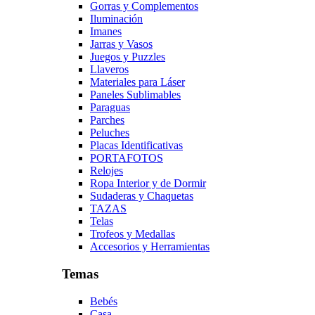
Gorras y Complementos
Iluminación
Imanes
Jarras y Vasos
Juegos y Puzzles
Llaveros
Materiales para Láser
Paneles Sublimables
Paraguas
Parches
Peluches
Placas Identificativas
PORTAFOTOS
Relojes
Ropa Interior y de Dormir
Sudaderas y Chaquetas
TAZAS
Telas
Trofeos y Medallas
Accesorios y Herramientas
Temas
Bebés
Casa