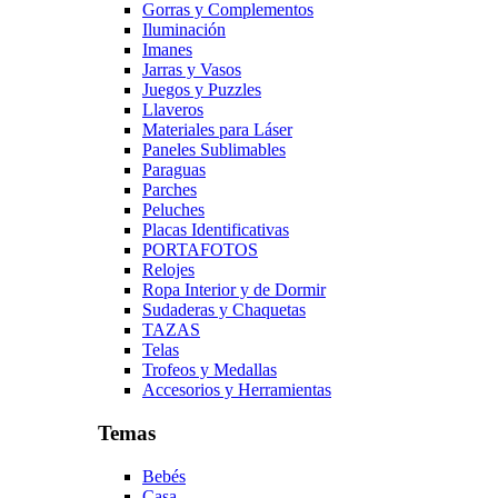
Gorras y Complementos
Iluminación
Imanes
Jarras y Vasos
Juegos y Puzzles
Llaveros
Materiales para Láser
Paneles Sublimables
Paraguas
Parches
Peluches
Placas Identificativas
PORTAFOTOS
Relojes
Ropa Interior y de Dormir
Sudaderas y Chaquetas
TAZAS
Telas
Trofeos y Medallas
Accesorios y Herramientas
Temas
Bebés
Casa