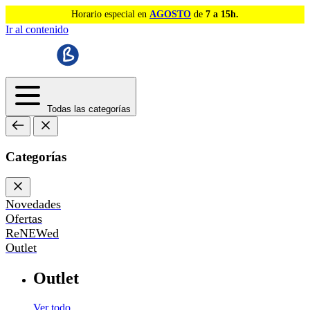
Horario especial en
AGOSTO
de
7 a 15h.
Ir al contenido
Todas las categorías
Categorías
Novedades
Ofertas
ReNEWed
Outlet
Outlet
Ver todo