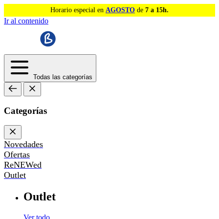
Horario especial en
AGOSTO
de
7 a 15h.
Ir al contenido
Todas las categorías
Categorías
Novedades
Ofertas
ReNEWed
Outlet
Outlet
Ver todo