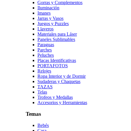
Gorras y Complementos
Iluminación
Imanes
Jarras y Vasos
Juegos y Puzzles
Llaveros
Materiales para Láser
Paneles Sublimables
Paraguas
Parches
Peluches
Placas Identificativas
PORTAFOTOS
Relojes
Ropa Interior y de Dormir
Sudaderas y Chaquetas
TAZAS
Telas
Trofeos y Medallas
Accesorios y Herramientas
Temas
Bebés
Casa