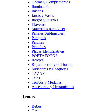
Gorras y Complementos
Iluminación
Imanes
Jarras y Vasos
Juegos y Puzzles
Llaveros
Materiales para Láser
Paneles Sublimables
Paraguas
Parches
Peluches
Placas Identificativas
PORTAFOTOS
Relojes
Ropa Interior y de Dormir
Sudaderas y Chaquetas
TAZAS
Telas
Trofeos y Medallas
Accesorios y Herramientas
Temas
Bebés
Casa