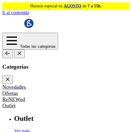
Horario especial en
AGOSTO
de
7 a 15h.
Ir al contenido
Todas las categorías
Categorías
Novedades
Ofertas
ReNEWed
Outlet
Outlet
Ver todo