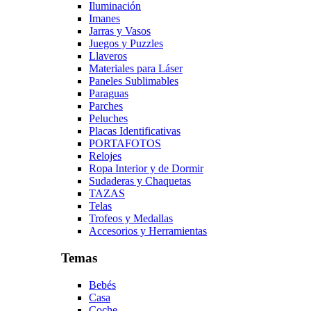
Iluminación
Imanes
Jarras y Vasos
Juegos y Puzzles
Llaveros
Materiales para Láser
Paneles Sublimables
Paraguas
Parches
Peluches
Placas Identificativas
PORTAFOTOS
Relojes
Ropa Interior y de Dormir
Sudaderas y Chaquetas
TAZAS
Telas
Trofeos y Medallas
Accesorios y Herramientas
Temas
Bebés
Casa
Coche