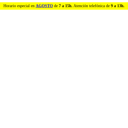
Horario especial en
AGOSTO
de
7 a 15h.
Atención telefónica de
9 a 13h.