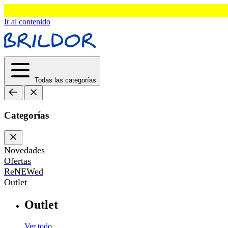
Ir al contenido
Todas las categorías
Categorías
Novedades
Ofertas
ReNEWed
Outlet
Outlet
Ver todo