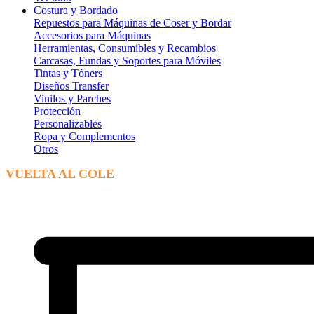
Costura y Bordado
Repuestos para Máquinas de Coser y Bordar
Accesorios para Máquinas
Herramientas, Consumibles y Recambios
Carcasas, Fundas y Soportes para Móviles
Tintas y Tóners
Diseños Transfer
Vinilos y Parches
Protección
Personalizables
Ropa y Complementos
Otros
VUELTA AL COLE