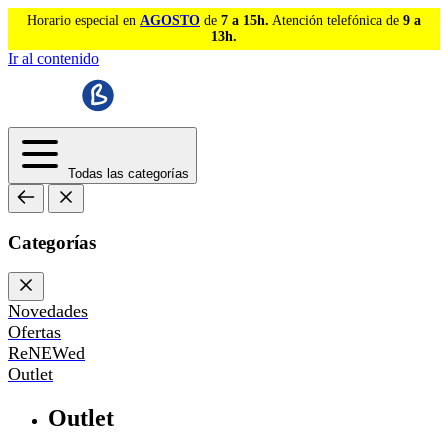
Horario especial en
AGOSTO
de
7 a 15h.
Atención telefónica de
9 a
13h.
Ir al contenido
Todas las categorías
Categorías
Novedades
Ofertas
ReNEWed
Outlet
Outlet