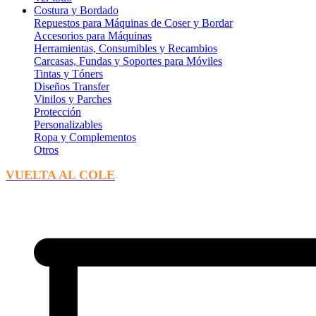
Costura y Bordado
Repuestos para Máquinas de Coser y Bordar
Accesorios para Máquinas
Herramientas, Consumibles y Recambios
Carcasas, Fundas y Soportes para Móviles
Tintas y Tóners
Diseños Transfer
Vinilos y Parches
Protección
Personalizables
Ropa y Complementos
Otros
VUELTA AL COLE