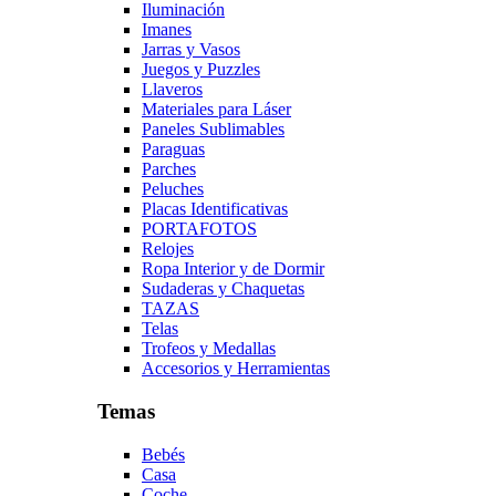
Iluminación
Imanes
Jarras y Vasos
Juegos y Puzzles
Llaveros
Materiales para Láser
Paneles Sublimables
Paraguas
Parches
Peluches
Placas Identificativas
PORTAFOTOS
Relojes
Ropa Interior y de Dormir
Sudaderas y Chaquetas
TAZAS
Telas
Trofeos y Medallas
Accesorios y Herramientas
Temas
Bebés
Casa
Coche