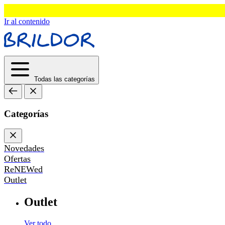
Ir al contenido
Todas las categorías
Categorías
Novedades
Ofertas
ReNEWed
Outlet
Outlet
Ver todo