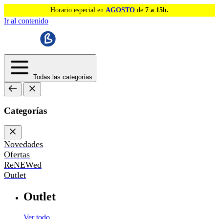
Horario especial en
AGOSTO
de
7 a 15h.
Ir al contenido
Todas las categorías
Categorías
Novedades
Ofertas
ReNEWed
Outlet
Outlet
Ver todo