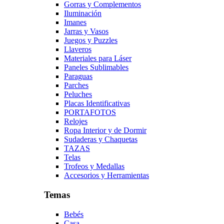
Gorras y Complementos
Iluminación
Imanes
Jarras y Vasos
Juegos y Puzzles
Llaveros
Materiales para Láser
Paneles Sublimables
Paraguas
Parches
Peluches
Placas Identificativas
PORTAFOTOS
Relojes
Ropa Interior y de Dormir
Sudaderas y Chaquetas
TAZAS
Telas
Trofeos y Medallas
Accesorios y Herramientas
Temas
Bebés
Casa