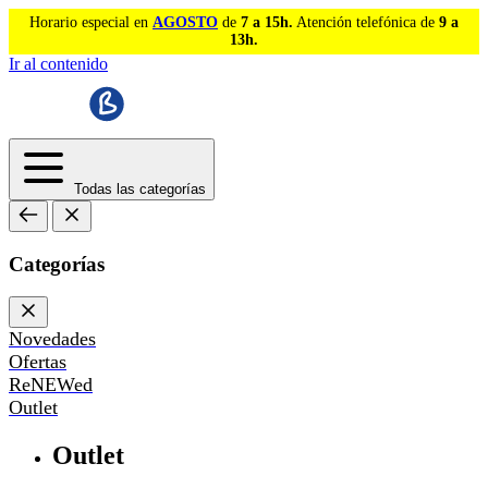
Horario especial en
AGOSTO
de
7 a 15h.
Atención telefónica de
9 a
13h.
Ir al contenido
Todas las categorías
Categorías
Novedades
Ofertas
ReNEWed
Outlet
Outlet