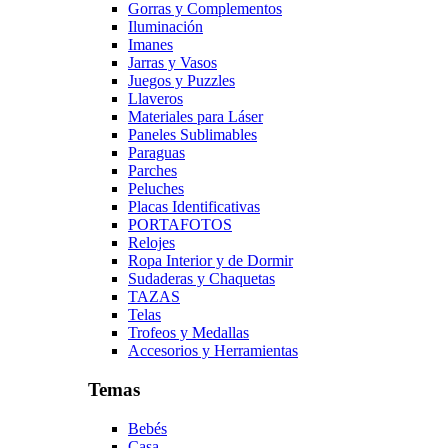
Gorras y Complementos
Iluminación
Imanes
Jarras y Vasos
Juegos y Puzzles
Llaveros
Materiales para Láser
Paneles Sublimables
Paraguas
Parches
Peluches
Placas Identificativas
PORTAFOTOS
Relojes
Ropa Interior y de Dormir
Sudaderas y Chaquetas
TAZAS
Telas
Trofeos y Medallas
Accesorios y Herramientas
Temas
Bebés
Casa