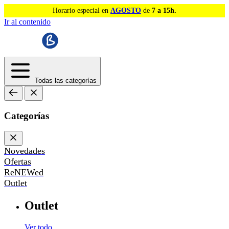
Horario especial en
AGOSTO
de
7 a 15h.
Ir al contenido
Todas las categorías
Categorías
Novedades
Ofertas
ReNEWed
Outlet
Outlet
Ver todo