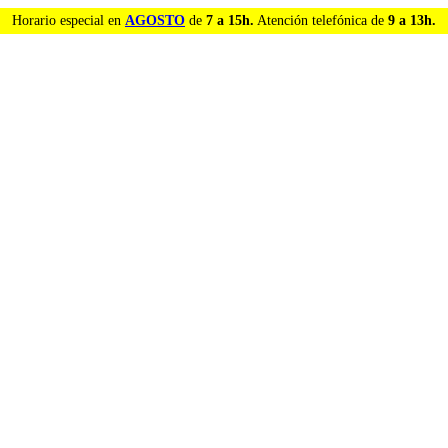
Horario especial en
AGOSTO
de
7 a 15h.
Atención telefónica de
9 a 13h.