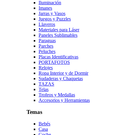
Iluminación
Imanes
Jarras y Vasos
Juegos y Puzzles
Llaveros
Materiales para Láser
Paneles Sublimables
Paraguas
Parches
Peluches
Placas Identificativas
PORTAFOTOS
Relojes
Ropa Interior y de Dormir
Sudaderas y Chaquetas
TAZAS
Telas
Trofeos y Medallas
Accesorios y Herramientas
Temas
Bebés
Casa
Coche