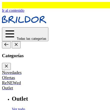
Ir al contenido
Todas las categorías
Categorías
Novedades
Ofertas
ReNEWed
Outlet
Outlet
Ver todo