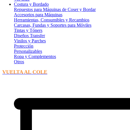
Costura y Bordado
Repuestos para Máquinas de Coser y Bordar
Accesorios para Máquinas
Herramientas, Consumibles y Recambios
Carcasas, Fundas y Soportes para Móviles
Tintas y Tóners
Diseños Transfer
Vinilos y Parches
Protección
Personalizables
Ropa y Complementos
Otros
VUELTA AL COLE