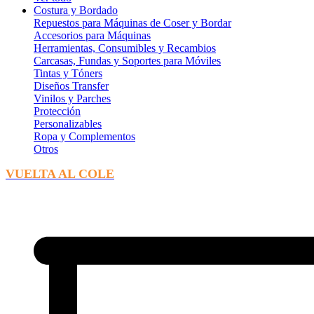
Costura y Bordado
Repuestos para Máquinas de Coser y Bordar
Accesorios para Máquinas
Herramientas, Consumibles y Recambios
Carcasas, Fundas y Soportes para Móviles
Tintas y Tóners
Diseños Transfer
Vinilos y Parches
Protección
Personalizables
Ropa y Complementos
Otros
VUELTA AL COLE