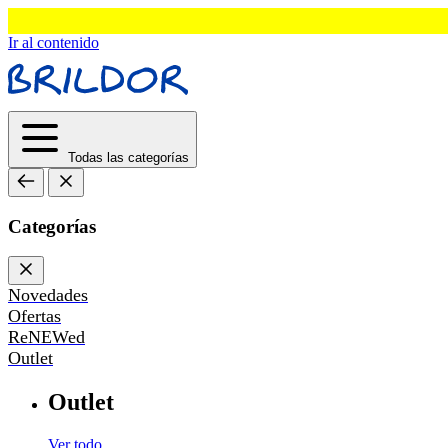
Ir al contenido
Todas las categorías
Categorías
Novedades
Ofertas
ReNEWed
Outlet
Outlet
Ver todo