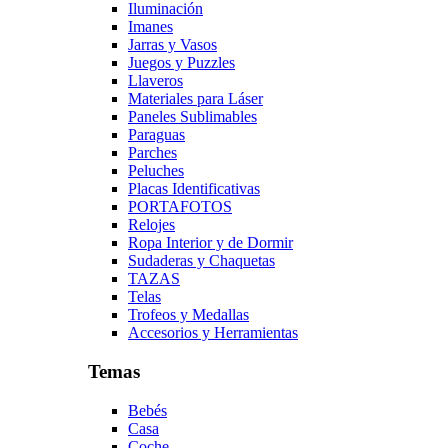
Iluminación
Imanes
Jarras y Vasos
Juegos y Puzzles
Llaveros
Materiales para Láser
Paneles Sublimables
Paraguas
Parches
Peluches
Placas Identificativas
PORTAFOTOS
Relojes
Ropa Interior y de Dormir
Sudaderas y Chaquetas
TAZAS
Telas
Trofeos y Medallas
Accesorios y Herramientas
Temas
Bebés
Casa
Coche