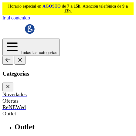
Horario especial en
AGOSTO
de
7 a 15h.
Atención telefónica de
9 a
13h.
Ir al contenido
Todas las categorías
Categorías
Novedades
Ofertas
ReNEWed
Outlet
Outlet