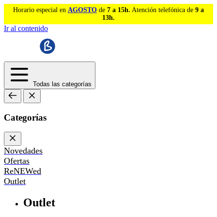
Horario especial en
AGOSTO
de
7 a 15h.
Atención telefónica de
9 a
13h.
Ir al contenido
Todas las categorías
Categorías
Novedades
Ofertas
ReNEWed
Outlet
Outlet