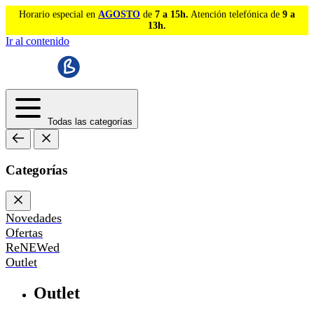
Horario especial en
AGOSTO
de
7 a 15h.
Atención telefónica de
9 a
13h.
Ir al contenido
Todas las categorías
Categorías
Novedades
Ofertas
ReNEWed
Outlet
Outlet