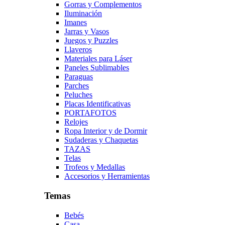
Gorras y Complementos
Iluminación
Imanes
Jarras y Vasos
Juegos y Puzzles
Llaveros
Materiales para Láser
Paneles Sublimables
Paraguas
Parches
Peluches
Placas Identificativas
PORTAFOTOS
Relojes
Ropa Interior y de Dormir
Sudaderas y Chaquetas
TAZAS
Telas
Trofeos y Medallas
Accesorios y Herramientas
Temas
Bebés
Casa