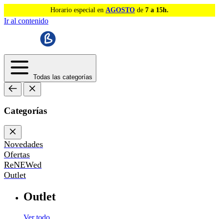
Horario especial en
AGOSTO
de
7 a 15h.
Ir al contenido
Todas las categorías
Categorías
Novedades
Ofertas
ReNEWed
Outlet
Outlet
Ver todo