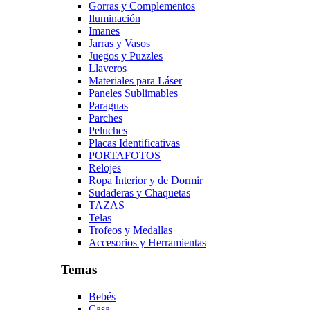
Gorras y Complementos
Iluminación
Imanes
Jarras y Vasos
Juegos y Puzzles
Llaveros
Materiales para Láser
Paneles Sublimables
Paraguas
Parches
Peluches
Placas Identificativas
PORTAFOTOS
Relojes
Ropa Interior y de Dormir
Sudaderas y Chaquetas
TAZAS
Telas
Trofeos y Medallas
Accesorios y Herramientas
Temas
Bebés
Casa