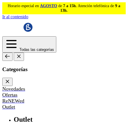
Horario especial en
AGOSTO
de
7 a 15h.
Atención telefónica de
9 a
13h.
Ir al contenido
Todas las categorías
Categorías
Novedades
Ofertas
ReNEWed
Outlet
Outlet