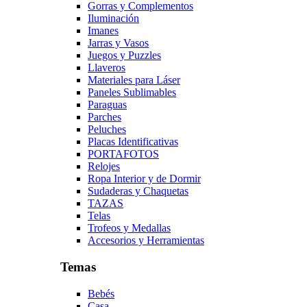
Gorras y Complementos
Iluminación
Imanes
Jarras y Vasos
Juegos y Puzzles
Llaveros
Materiales para Láser
Paneles Sublimables
Paraguas
Parches
Peluches
Placas Identificativas
PORTAFOTOS
Relojes
Ropa Interior y de Dormir
Sudaderas y Chaquetas
TAZAS
Telas
Trofeos y Medallas
Accesorios y Herramientas
Temas
Bebés
Casa