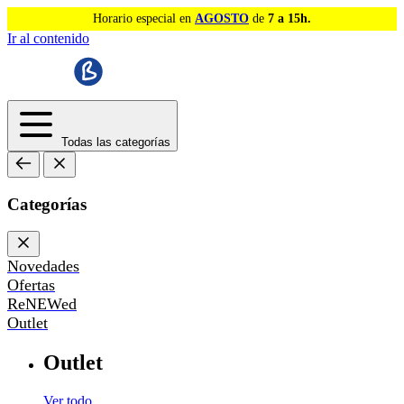
Horario especial en
AGOSTO
de
7 a 15h.
Ir al contenido
Todas las categorías
Categorías
Novedades
Ofertas
ReNEWed
Outlet
Outlet
Ver todo