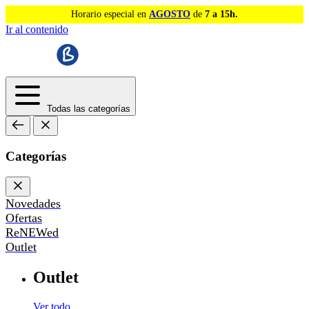
Horario especial en
AGOSTO
de
7 a 15h.
Ir al contenido
Todas las categorías
Categorías
Novedades
Ofertas
ReNEWed
Outlet
Outlet
Ver todo