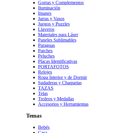
Gorras y Complementos
Iluminación
Imanes
Jarras y Vasos
Juegos y Puzzles
Llaveros
Materiales para Láser
Paneles Sublimables
Paraguas
Parches
Peluches
Placas Identificativas
PORTAFOTOS
Relojes
Ropa Interior y de Dormir
Sudaderas y Chaquetas
TAZAS
Telas
Trofeos y Medallas
Accesorios y Herramientas
Temas
Bebés
Casa