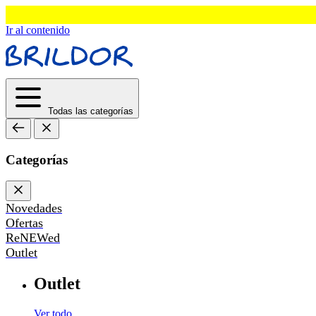
Ir al contenido
Todas las categorías
Categorías
Novedades
Ofertas
ReNEWed
Outlet
Outlet
Ver todo