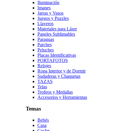
Iluminación
Imanes
Jarras y Vasos
Juegos y Puzzles
Llaveros
Materiales para Láser
Paneles Sublimables
Paraguas
Parches
Peluches
Placas Identificativas
PORTAFOTOS
Relojes
Ropa Interior y de Dormir
Sudaderas y Chaquetas
TAZAS
Telas
Trofeos y Medallas
Accesorios y Herramientas
Temas
Bebés
Casa
Coche