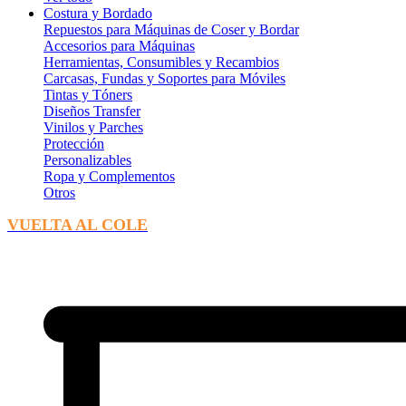
Costura y Bordado
Repuestos para Máquinas de Coser y Bordar
Accesorios para Máquinas
Herramientas, Consumibles y Recambios
Carcasas, Fundas y Soportes para Móviles
Tintas y Tóners
Diseños Transfer
Vinilos y Parches
Protección
Personalizables
Ropa y Complementos
Otros
VUELTA AL COLE