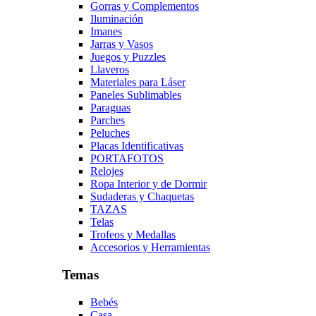
Gorras y Complementos
Iluminación
Imanes
Jarras y Vasos
Juegos y Puzzles
Llaveros
Materiales para Láser
Paneles Sublimables
Paraguas
Parches
Peluches
Placas Identificativas
PORTAFOTOS
Relojes
Ropa Interior y de Dormir
Sudaderas y Chaquetas
TAZAS
Telas
Trofeos y Medallas
Accesorios y Herramientas
Temas
Bebés
Casa