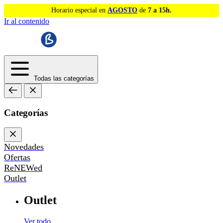
Horario especial en
AGOSTO
de
7 a 15h.
Ir al contenido
Todas las categorías
Categorías
Novedades
Ofertas
ReNEWed
Outlet
Outlet
Ver todo