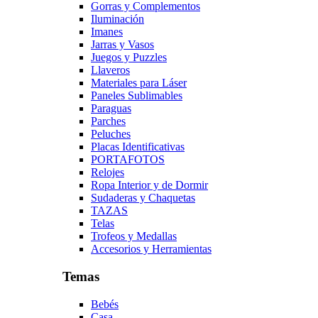
Gorras y Complementos
Iluminación
Imanes
Jarras y Vasos
Juegos y Puzzles
Llaveros
Materiales para Láser
Paneles Sublimables
Paraguas
Parches
Peluches
Placas Identificativas
PORTAFOTOS
Relojes
Ropa Interior y de Dormir
Sudaderas y Chaquetas
TAZAS
Telas
Trofeos y Medallas
Accesorios y Herramientas
Temas
Bebés
Casa