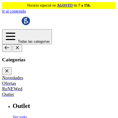
Horario especial en
AGOSTO
de
7 a 15h.
Ir al contenido
Todas las categorías
Categorías
Novedades
Ofertas
ReNEWed
Outlet
Outlet
Ver todo