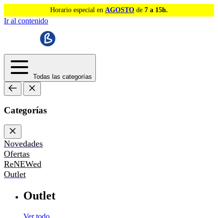
Horario especial en
AGOSTO
de
7 a 15h.
Ir al contenido
Todas las categorías
Categorías
Novedades
Ofertas
ReNEWed
Outlet
Outlet
Ver todo