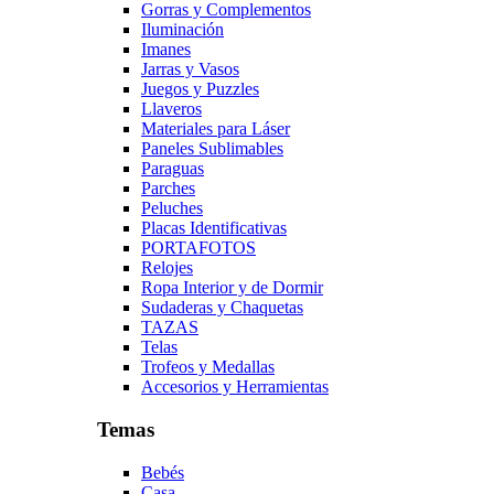
Gorras y Complementos
Iluminación
Imanes
Jarras y Vasos
Juegos y Puzzles
Llaveros
Materiales para Láser
Paneles Sublimables
Paraguas
Parches
Peluches
Placas Identificativas
PORTAFOTOS
Relojes
Ropa Interior y de Dormir
Sudaderas y Chaquetas
TAZAS
Telas
Trofeos y Medallas
Accesorios y Herramientas
Temas
Bebés
Casa