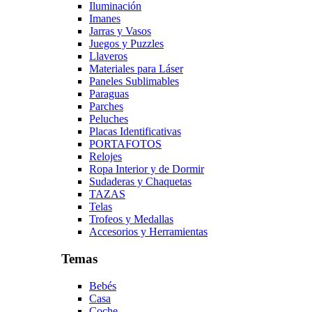
Iluminación
Imanes
Jarras y Vasos
Juegos y Puzzles
Llaveros
Materiales para Láser
Paneles Sublimables
Paraguas
Parches
Peluches
Placas Identificativas
PORTAFOTOS
Relojes
Ropa Interior y de Dormir
Sudaderas y Chaquetas
TAZAS
Telas
Trofeos y Medallas
Accesorios y Herramientas
Temas
Bebés
Casa
Coche