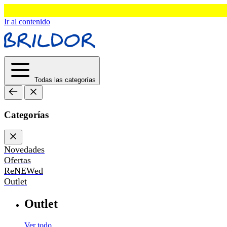
Ir al contenido
Todas las categorías
Categorías
Novedades
Ofertas
ReNEWed
Outlet
Outlet
Ver todo