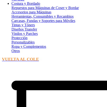
Costura y Bordado
Repuestos para Máquinas de Coser y Bordar
Accesorios para Máquinas
Herramientas, Consumibles y Recambios
Carcasas, Fundas y Soportes para Móviles
Tintas y Tóners
Diseños Transfer
Vinilos y Parches
Protección
Personalizables
Ropa y Complementos
Otros
VUELTA AL COLE