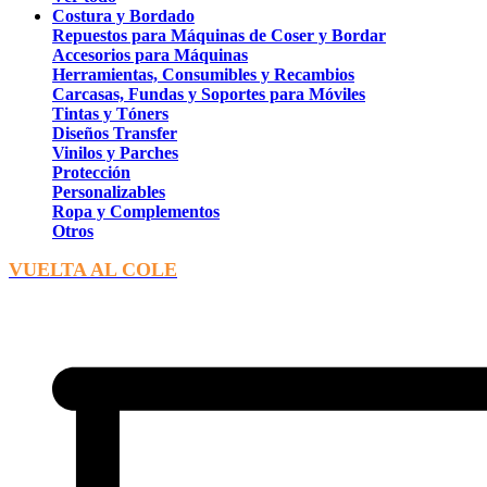
Costura y Bordado
Repuestos para Máquinas de Coser y Bordar
Accesorios para Máquinas
Herramientas, Consumibles y Recambios
Carcasas, Fundas y Soportes para Móviles
Tintas y Tóners
Diseños Transfer
Vinilos y Parches
Protección
Personalizables
Ropa y Complementos
Otros
VUELTA AL COLE