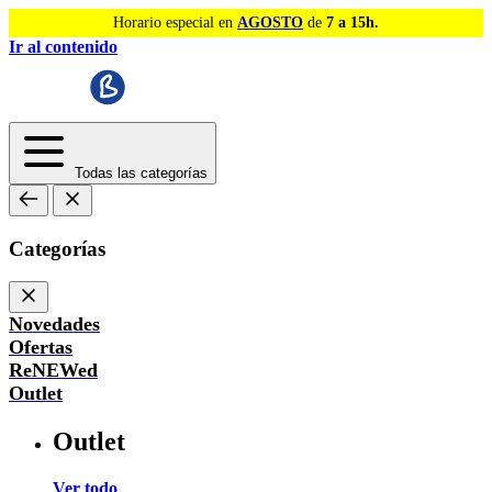
Horario especial en
AGOSTO
de
7 a 15h.
Ir al contenido
Todas las categorías
Categorías
Novedades
Ofertas
ReNEWed
Outlet
Outlet
Ver todo