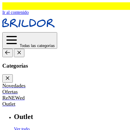
Ir al contenido
Todas las categorías
Categorías
Novedades
Ofertas
ReNEWed
Outlet
Outlet
Ver todo