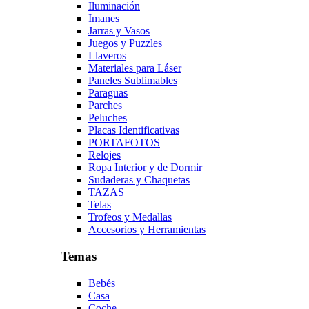
Iluminación
Imanes
Jarras y Vasos
Juegos y Puzzles
Llaveros
Materiales para Láser
Paneles Sublimables
Paraguas
Parches
Peluches
Placas Identificativas
PORTAFOTOS
Relojes
Ropa Interior y de Dormir
Sudaderas y Chaquetas
TAZAS
Telas
Trofeos y Medallas
Accesorios y Herramientas
Temas
Bebés
Casa
Coche