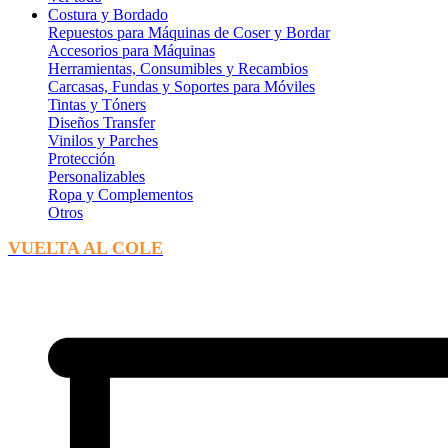
Costura y Bordado
Repuestos para Máquinas de Coser y Bordar
Accesorios para Máquinas
Herramientas, Consumibles y Recambios
Carcasas, Fundas y Soportes para Móviles
Tintas y Tóners
Diseños Transfer
Vinilos y Parches
Protección
Personalizables
Ropa y Complementos
Otros
VUELTA AL COLE