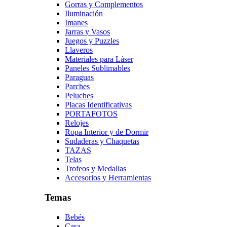
Gorras y Complementos
Iluminación
Imanes
Jarras y Vasos
Juegos y Puzzles
Llaveros
Materiales para Láser
Paneles Sublimables
Paraguas
Parches
Peluches
Placas Identificativas
PORTAFOTOS
Relojes
Ropa Interior y de Dormir
Sudaderas y Chaquetas
TAZAS
Telas
Trofeos y Medallas
Accesorios y Herramientas
Temas
Bebés
Casa