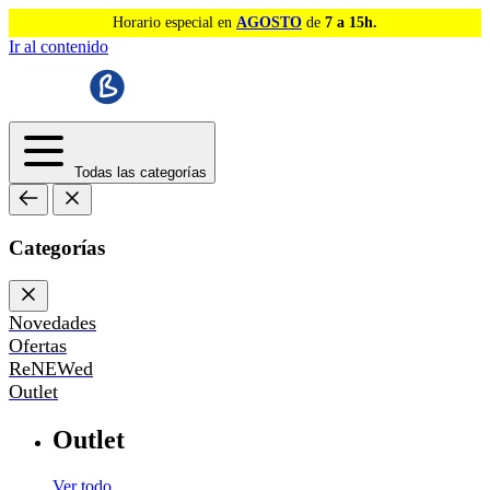
Horario especial en
AGOSTO
de
7 a 15h.
Ir al contenido
Todas las categorías
Categorías
Novedades
Ofertas
ReNEWed
Outlet
Outlet
Ver todo