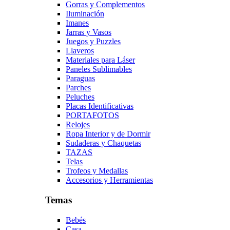
Gorras y Complementos
Iluminación
Imanes
Jarras y Vasos
Juegos y Puzzles
Llaveros
Materiales para Láser
Paneles Sublimables
Paraguas
Parches
Peluches
Placas Identificativas
PORTAFOTOS
Relojes
Ropa Interior y de Dormir
Sudaderas y Chaquetas
TAZAS
Telas
Trofeos y Medallas
Accesorios y Herramientas
Temas
Bebés
Casa