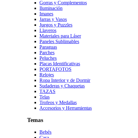
Gorras y Complementos
Iluminación
Imanes
Jarras y Vasos
Juegos y Puzzles
Llaveros
Materiales para Láser
Paneles Sublimables
Paraguas
Parches
Peluches
Placas Identificativas
PORTAFOTOS
Relojes
Ropa Interior y de Dormir
Sudaderas y Chaquetas
TAZAS
Telas
Trofeos y Medallas
Accesorios y Herramientas
Temas
Bebés
Casa