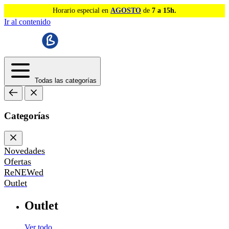
Horario especial en
AGOSTO
de
7 a 15h.
Ir al contenido
Todas las categorías
Categorías
Novedades
Ofertas
ReNEWed
Outlet
Outlet
Ver todo